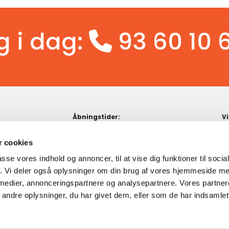
g i dag:
93 60 10 

Åbningstider:
Vi
F

Mandag - Torsdag
10:00 - 17:30

Fredag
10:00 - 18:00
 cookies

Lørdag
10:00 - 16:00

passe vores indhold og annoncer, til at vise dig funktioner til soci
Søndag
Lukket

fik. Vi deler også oplysninger om din brug af vores hjemmeside m
 medier, annonceringspartnere og analysepartnere. Vores partne
ndre oplysninger, du har givet dem, eller som de har indsamlet 