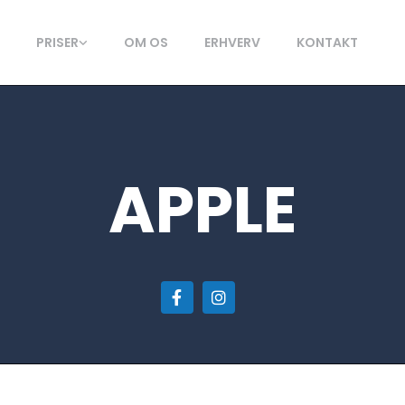
E
PRISER
OM OS
ERHVERV
KONTAKT
APPLE