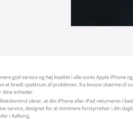
 levere god service og høj kvalitet i alle vores Apple iPhone
løse et bredt spektrum af problemer, fra knuste skærme til so
or dine enheder.
etskontrol sikrer, at din iPhone eller iPad returneres i beds
ktive service, designet for at minimere forstyrrelser i din da
der i Aalborg.