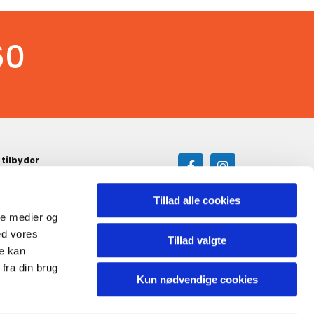
60
 tilbyder
Kvalitets reservedele
Hurtig reperation
3 års garanti
Tillad alle cookies
Stort udvalg af tilbehør
ale medier og
God service
ed vores
Tillad valgte
re kan
fra din brug
Kun nødvendige cookies