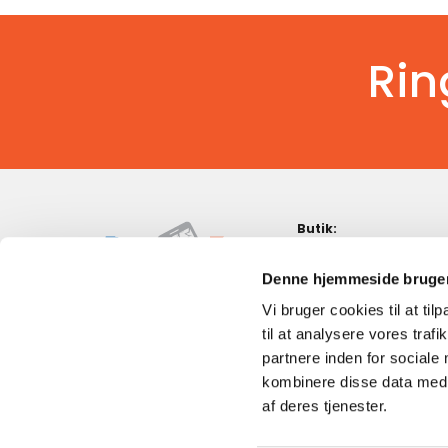
Rin
Butik:
John F. Kennedys Plads 1
9000 Aalborg
Denne hjemmeside bruger
Vi bruger cookies til at til
93 60 10 60

til at analysere vores tra
hs@phone2fix.dk

partnere inden for sociale
CVR: 38845179
kombinere disse data med a
af deres tjenester.