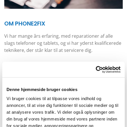
OM PHONE2FIX
Vi har mange års erfaring, med reparationer af alle
slags telefoner og tablets, og vi har yderst kvalificerede
teknikere, der står klar til at servicere dig.
Hos Phone2Fix vil din mobil og tablet altid være i trygge
hænder. Vores samarbejdspartnere finder ud både
Jylland, Sjælland og Holland, og de gør os
leveringsdygtige med de nyeste covers og tilbehør,
Denne hjemmeside bruger cookies
som altid er på lager i butikken, og vores sortiment
Vi bruger cookies til at tilpasse vores indhold og
opdateres hver måned.
annoncer, til at vise dig funktioner til sociale medier og til
at analysere vores trafik. Vi deler også oplysninger om
din brug af vores hjemmeside med vores partnere inden
Hos Phone2fix er det let at returnere eller bytte et
for sociale medier, annonceringspartnere og
produkt, hvis du skifter mening. Din kvittering er vigtig,