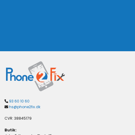
93 60 10 60

hs@phone2fix.dk

CVR: 38845179
Butik: