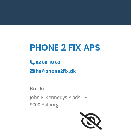
PHONE 2 FIX APS
93 60 10 60

hs@phone2fix.dk

Butik:
John F. Kennedys Plads 1F
9000 Aalborg