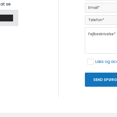
at se
Læs og acc