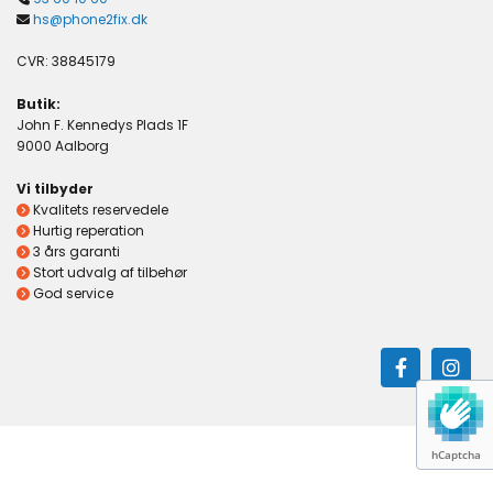
hs@phone2fix.dk

CVR: 38845179
Butik:
John F. Kennedys Plads 1F
9000 Aalborg
Vi tilbyder
Kvalitets reservedele

Hurtig reperation

3 års garanti

Stort udvalg af tilbehør

God service

hCaptcha