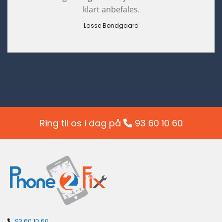
klart anbefales.
Lasse Bondgaard
Ring til os i dag på
93 60 10 60

93 60 10 60
