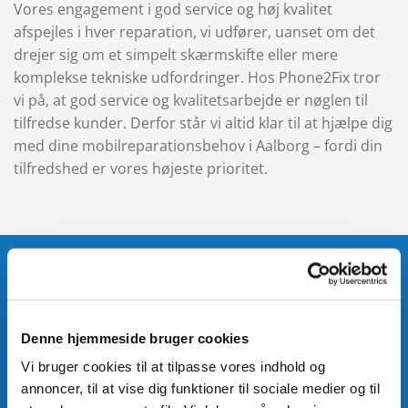
Vores engagement i god service og høj kvalitet
afspejles i hver reparation, vi udfører, uanset om det
drejer sig om et simpelt skærmskifte eller mere
komplekse tekniske udfordringer. Hos Phone2Fix tror
vi på, at god service og kvalitetsarbejde er nøglen til
tilfredse kunder. Derfor står vi altid klar til at hjælpe dig
med dine mobilreparationsbehov i Aalborg – fordi din
tilfredshed er vores højeste prioritet.
Batteri
Har din telefon brug for nyt liv? Så tilbyder vi
batteri-udskiftning på alle Apple-enheder såvel
Denne hjemmeside bruger cookies
som en masse Android enheder.
Vi bruger cookies til at tilpasse vores indhold og
annoncer, til at vise dig funktioner til sociale medier og til